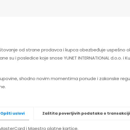
poštovanje od strane prodavca i kupca obezbeđuje uspešno 
rane su i posledice koje snose YUNET INTERNATIONAL d.o.o. i 
kupovine, shodno novim momentima ponude i zakonske regula
ne.
Opšti uslovi
Zaštita poverljivih podataka o transakciji
 MasterCard i Maestro platne kartice.