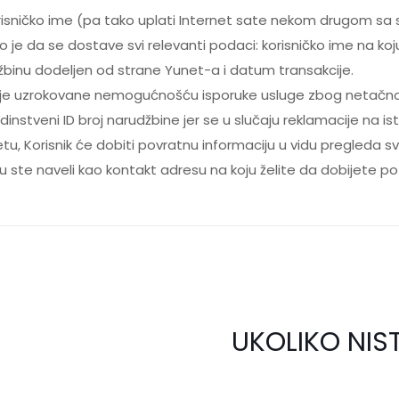
isničko ime (pa tako uplati Internet sate nekom drugom sa
je da se dostave svi relevanti podaci: korisničko ime na koju s
rudžbinu dodeljen od strane Yunet-a i datum transakcije.
ije uzrokovane nemogućnošću isporuke usluge zbog netačno
nstveni ID broj narudžbine jer se u slučaju reklamacije na ist
u, Korisnik će dobiti povratnu informaciju u vidu pregleda s
ju ste naveli kao kontakt adresu na koju želite da dobijete po
UKOLIKO NIST