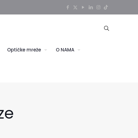
Optičke mreže
O NAMA
ze