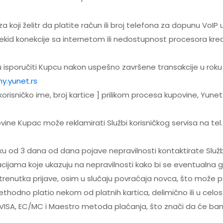
za koji želitr da platite račun ili broj telefona za dopunu VoIP 
rekid konekcije sa internetom ili nedostupnost procesora kred
 isporučiti Kupcu nakon uspešno završene transakcije u roku 
my.yunet.rs
risničko ime, broj kartice ] prilikom procesa kupovine, Yun
vine Kupac može reklamirati Službi korisničkog servisa na tel
ku od 3 dana od dana pojave nepravilnosti kontaktirate Službu
ama koje ukazuju na nepravilnosti kako bi se eventualna gr
trenutka prijave, osim u slučaju povraćaja novca, što može po
ethodno platio nekom od platnih kartica, delimično ili u celos
eko VISA, EC/MC i Maestro metoda plaćanja, što znači da će b