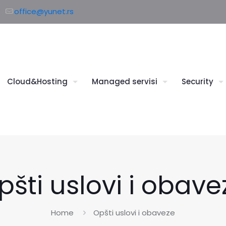
8
office@yunet.rs
Cloud&Hosting
Managed servisi
Security
pšti uslovi i obave
Home
Opšti uslovi i obaveze