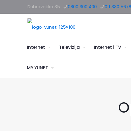
Dubrovačka 35
0800 300 400
011 330 567
Internet
Televizija
Internet i TV
MY.YUNET
O