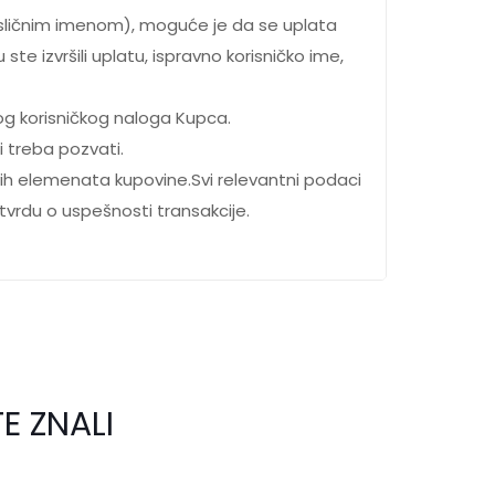
 sličnim imenom), moguće je da se uplata
te izvršili uplatu, ispravno korisničko ime,
g korisničkog naloga Kupca.
i treba pozvati.
vih elemenata kupovine.Svi relevantni podaci
tvrdu o uspešnosti transakcije.
E ZNALI