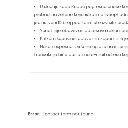
U slučaju kada Kupac pogrešno unese kor
prebaci na željeno korisničko ime. Neophodno 
jedinstveni ID broj pod kojim ste izvrsili na
Yunet nije obavezan da rešava reklamac
Prilikom kupovine, obavezno zapamtite jedi
Nakon uspešno izvršene uplate na internet
transakcije biće poslati na e-mail adresu ko
Error:
Contact form not found.