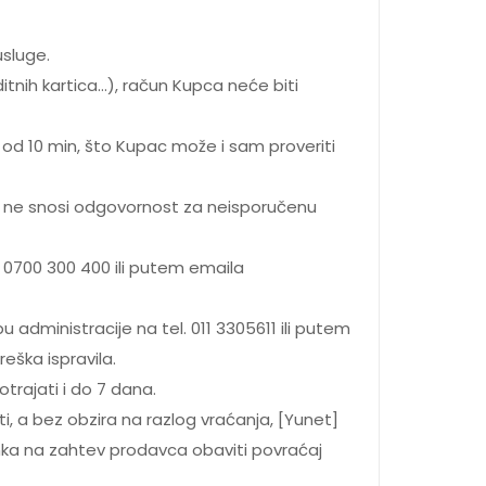
usluge.
itnih kartica…), račun Kupca neće biti
od 10 min, što Kupac može i sam proveriti
et ne snosi odgovornost za neisporučenu
. 0700 300 400 ili putem emaila
 administracije na tel. 011 3305611 ili putem
eška ispravila.
trajati i do 7 dana.
ti, a bez obzira na razlog vraćanja, [Yunet]
anka na zahtev prodavca obaviti povraćaj