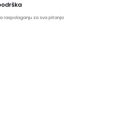
podrška
a raspolaganju za sva pitanja