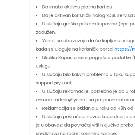
Da imate aktivnu platnu karticu
Da je aktivan korisnički nalog xDSL servisa 
U slučaju greške prilikom kupovine (npr. p
zadužen.
Yunet se obavezuje da će kupljenu uslugu
kada se uloguje na korisnički portal
https://
Ukoliko Kupac unese pogrešne podatke [ko
uslugu
U slučaju bilo kakvih problema u toku kupo
support@yu.net
U slučaju reklamacije, potrebno je da u ro
e-maila admin@yu.net sa potpunim informacij
Reklamacija se otklanja u roku od 48h od 
U slučaju povraćaja novca kupcu koji je pr
je u obavezi da povraćaj vrši isključivo pr
sredstava na račun korisnika kartice.